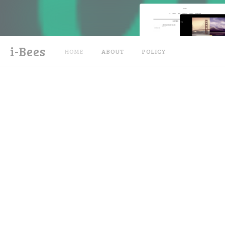
i-Bees
HOME
ABOUT
POLICY